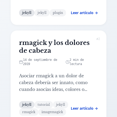
modo permanecerían ocultos. Es
como uno de los usos de la
Leer artículo →
jekyll
jekyll
plugin
inteligencia artificial: sacar patrones
allí donde el ojo humano no llega.
Eso es precisamente lo que he
descubierto este verano, unos
#2
rmagick y los dolores
Leer artículo: rmagick y los dolores de cabeza
comportamientos cíclicos que,
de cabeza
preferencias personales a parte, son
cuanto menos curiosos. A saber:
...
14 de septiembre de
2 min de
2019
lectura
Asociar rmagick a un dolor de
cabeza debería ser innato, como
cuando asocias ideas, colores o
sabores a otras palabras. El problema
viene por culpa del siguiente plugin
jekyll
tutorial
jekyll
Leer artículo →
de Jekyll:
...
rmagick
imagemagick