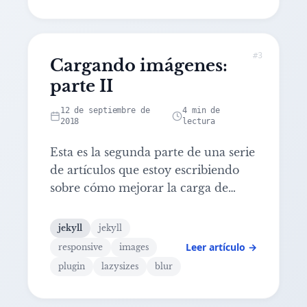
#3
Cargando imágenes:
Leer artículo: Cargando imágenes: parte II
parte II
12 de septiembre de
4 min de
2018
lectura
Esta es la segunda parte de una serie
de artículos que estoy escribiendo
sobre cómo mejorar la carga de
imágenes con Jekyll. Si has leído
mi
anterior post
habrás visto que nos
jekyll
jekyll
quedamos viendo cómo podíamos
Leer artículo →
responsive
images
mejorar la carga de imágenes para
plugin
lazysizes
blur
reducir a la mínima expresión el
tiempo de carga.
...